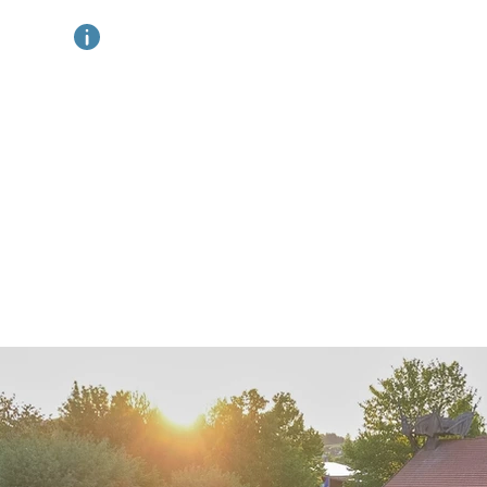
Grundstück
Etage(n)
Zimmer