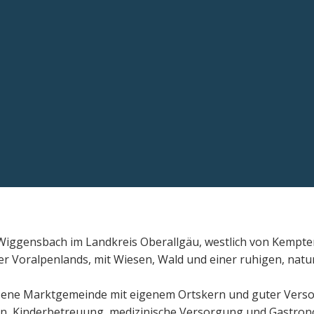
 Wiggensbach im Landkreis Oberallgäu, westlich von Kempt
uer Voralpenlands, mit Wiesen, Wald und einer ruhigen, na
ene Marktgemeinde mit eigenem Ortskern und guter Versor
en, Kinderbetreuung, medizinische Versorgung und Gastron