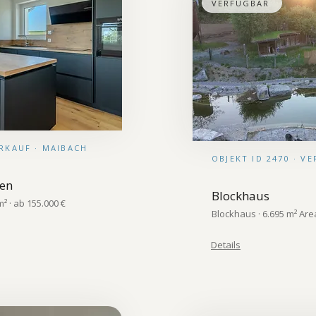
VERFÜGBAR
ERKAUF · MAIBACH
OBJEKT ID 2470 · V
en
Blockhaus
² · ab 155.000 €
Blockhaus · 6.695 m² Area
Details