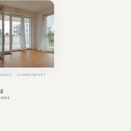
ERKAUF · SCHWEINFURT
ng
.000 €