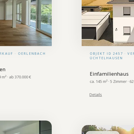
VERKAUF · OERLENBACH
OBJEKT ID 2457 · VE
ÜCHTELHAUSEN
en
Einfamilienhaus
m² · ab 370.000 €
ca. 145 m² · 5 Zimmer · 6
Details