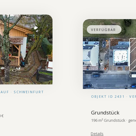
VERFÜGBAR
RKAUF · SCHWEINFURT
OBJEKT ID 2431 · V
Grundstück
0 €
196 m² Grundstück · gene
Details