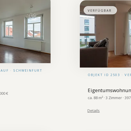
VERFÜGBAR
RKAUF · SCHWEINFURT
OBJEKT ID 2503 · V
Eigentumswohnu
000 €
ca. 88 m² · 3 Zimmer · 397
Details