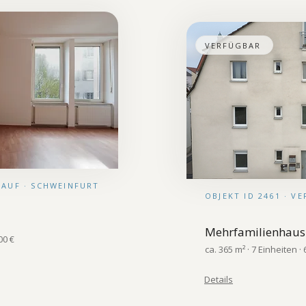
VERFÜGBAR
RKAUF · SCHWEINFURT
OBJEKT ID 2461 · V
Mehrfamilienhaus
00 €
ca. 365 m² · 7 Einheiten ·
Details