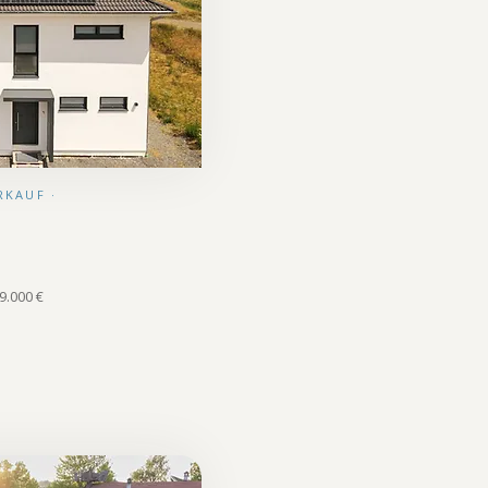
RKAUF ·
29.000 €