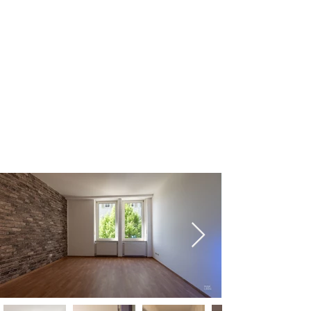
Baujahr
Fläche
Grundstück
1947
ca. 87 m²
Miteigentu
m
Etage(n)
Garage / Stellplatz
Keller
1
Abteil
Bewohner