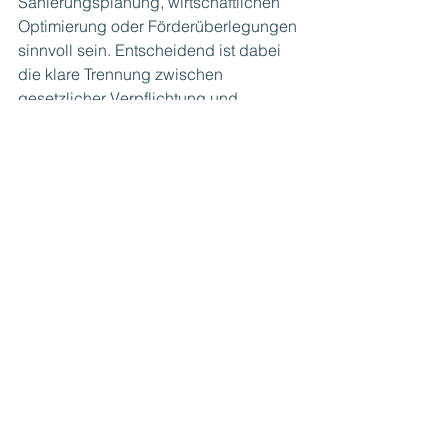
Sanierungsplanung, wirtschaftlichen 
Optimierung oder Förderüberlegungen 
sinnvoll sein. Entscheidend ist dabei 
die klare Trennung zwischen 
gesetzlicher Verpflichtung und 
freiwilliger Optimierung.
Fazit
Ein ausgebautes und beheiztes 
Dachgeschoss unterliegt nach dem 
GEG nicht der Dämmpflicht für die 
oberste Geschossdecke. Auch durch 
den Verkauf der Immobilie entsteht 
keine neue gesetzliche 
Verpflichtung.Das Thema ist daher 
eine Frage der Bewertung und 
Planung, nicht der rechtlichen 
Zulässigkeit.